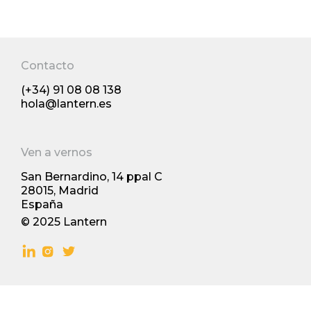
Contacto
(+34) 91 08 08 138
Diseño de servicio
hola@lantern.es
Ven a vernos
02/2015
San Bernardino, 14 ppal С
28015, Madrid
España
© 2025 Lantern