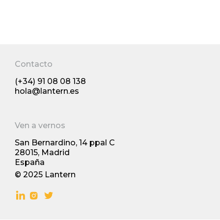
Top 10 productos de Reino Unido: los
09/2025
nuevos desarrollos en FMCG del 2024
premiados por The Grocer´s
Contacto
(+34) 91 08 08 138
Tendencias y comportamiento
hola@lantern.es
Ven a vernos
11/2024
San Bernardino, 14 ppal С
28015, Madrid
España
© 2025 Lantern