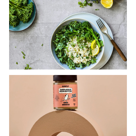
cambio estructural en el consumo
alimentario
Tendencias y comportamiento
El movimiento plant-based en España,
04/2026
entre la consolidación y los nuevos
retos
Tendencias y comportamiento