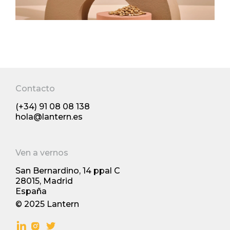
Top 10 productos de Reino Unido: los
09/2025
nuevos desarrollos en FMCG del 2024
premiados por The Grocer´s
Contacto
(+34) 91 08 08 138
Tendencias y comportamiento
hola@lantern.es
Ven a vernos
11/2024
San Bernardino, 14 ppal С
28015, Madrid
España
© 2025 Lantern