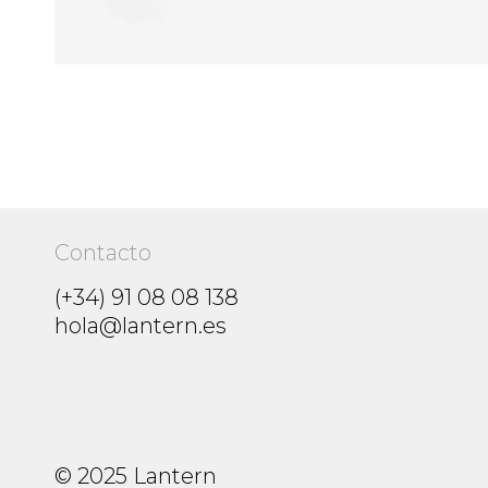
Entrevista a Luke Saldanha y Pepe
Biaggio, fundadores de Pink
Albatross
El helado Plant-based elaborado
con entre 7 y 9 ingredientes que
todos podríamos dibujar.
Contacto
Diseño de producto
09/2019
(+34) 91 08 08 138
hola@lantern.es
© 2025 Lantern