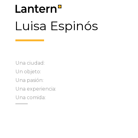
Luisa Espinós
Una ciudad:
Un objeto:
Una pasión:
Una experiencia:
Una comida: