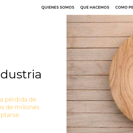
QUIENES SOMOS
QUE HACEMOS
COMO P
ndustria
la pérdida de
os de millones
aptarse